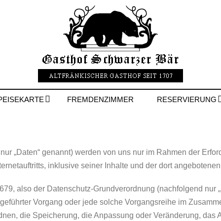
PEISEKARTE
FREMDENZIMMER
RESERVIERUNG
ur „Daten“ genannt) werden von uns nur im Rahmen der Erforde
ernetauftritts, inklusive seiner Inhalte und der dort angebotenen
/679, also der Datenschutz-Grundverordnung (nachfolgend nur „
 ausgeführter Vorgang oder jede solche Vorgangsreihe im Zusa
rdnen, die Speicherung, die Anpassung oder Veränderung, das 