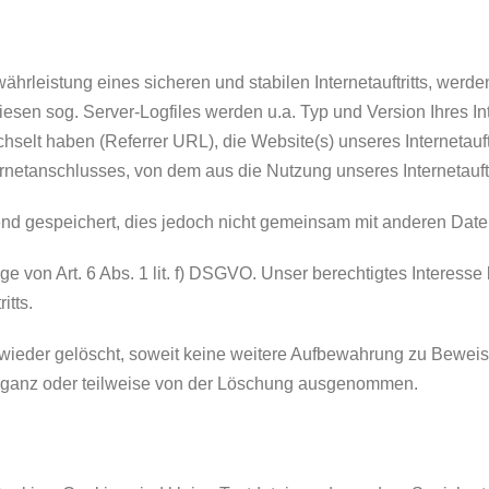
rleistung eines sicheren und stabilen Internetauftritts, werde
iesen sog. Server-Logfiles werden u.a. Typ und Version Ihres In
echselt haben (Referrer URL), die Website(s) unseres Internetauf
rnetanschlusses, von dem aus die Nutzung unseres Internetauftri
d gespeichert, dies jedoch nicht gemeinsam mit anderen Date
 von Art. 6 Abs. 1 lit. f) DSGVO. Unser berechtigtes Interesse li
itts.
eder gelöscht, soweit keine weitere Aufbewahrung zu Beweiszwe
ls ganz oder teilweise von der Löschung ausgenommen.