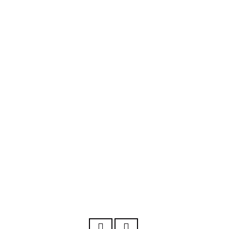
7. April 2022
5. Januar 2022