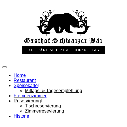
Toggle
navigation
Home
Restaurant
Speisekarte
Mittags- & Tagesempfehlung
Fremdenzimmer
Reservierung
Tischreservierung
Zimmerresevierung
Historie