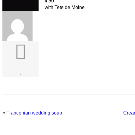
4,50
with Tete de Moine
-
«
Franconian wedding soup
Crea