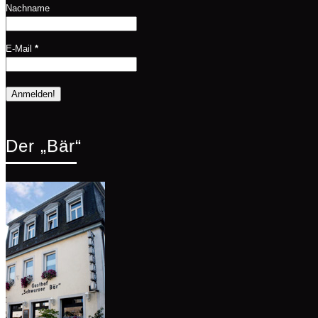
Nachname
E-Mail
*
Der „Bär“