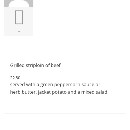
-
Grilled striploin of
beef
Grilled striploin of beef
22,80
served with a green peppercorn sauce or
herb butter, jacket potato and a mixed salad