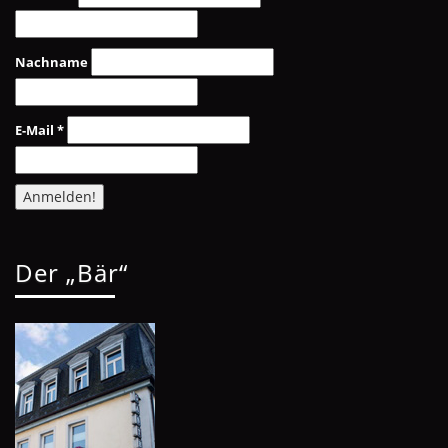
Nachname
E-Mail
*
Der „Bär“