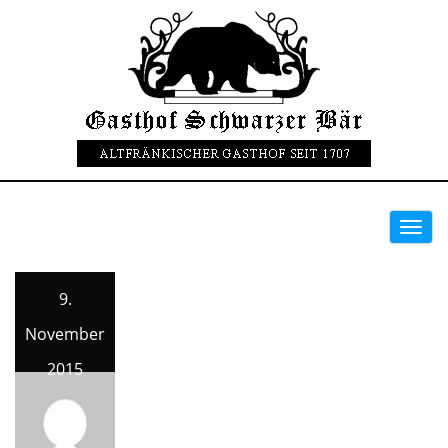
Toggl
navig
9.
November
2015