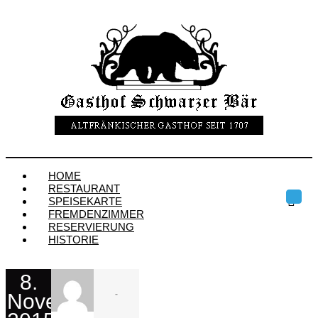
HOME
RESTAURANT
SPEISEKARTE
Toggl
navig
FREMDENZIMMER
RESERVIERUNG
HISTORIE
8.
-
November