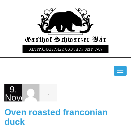
Toggl
navig
9.
-
November
2015
Oven roasted franconian
duck