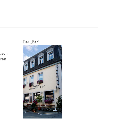
Der „Bär“
isch
eren