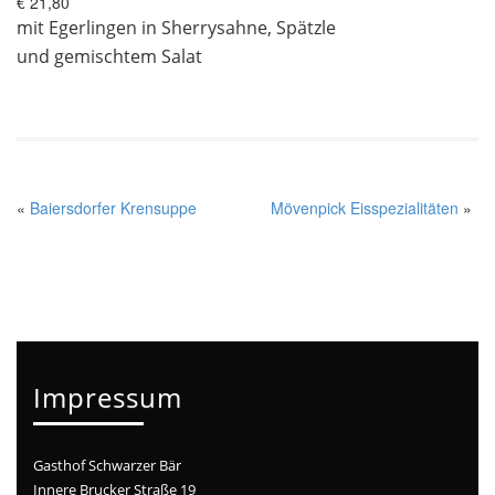
€ 21,80
mit Egerlingen in Sherrysahne, Spätzle
und gemischtem Salat
«
Baiersdorfer Krensuppe
Mövenpick Eisspezialitäten
»
Impressum
Gasthof Schwarzer Bär
Innere Brucker Straße 19