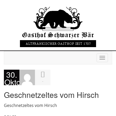
Toggle
navigati
30.
Oktober
-
2015
Geschnetzeltes vom Hirsch
Geschnetzeltes vom Hirsch